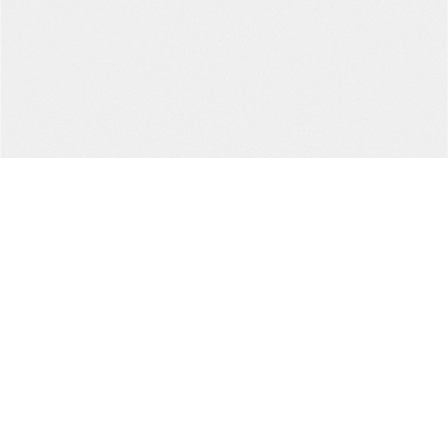
瑞雲庵
Zuiunan
Instagram